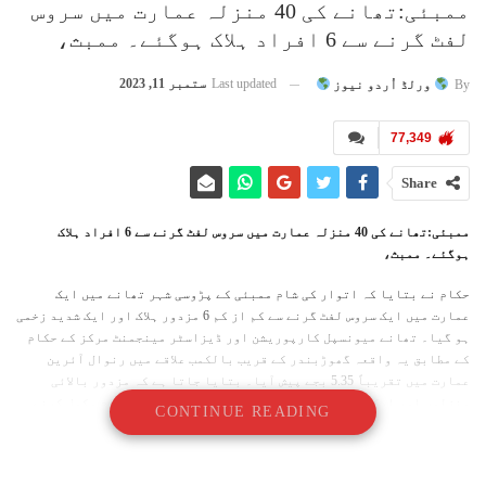
ممبئی:تھانے کی 40 منزلہ عمارت میں سروس
لفٹ گرنے سے 6 افراد ہلاک ہوگئے۔ ممبث،
Last updated
ستمبر 11, 2023
By
ورلڈ اُردو نیوز
77,349
Share
ممبئی:تھانے کی 40 منزلہ عمارت میں سروس لفٹ گرنے سے 6 افراد ہلاک
ہوگئے۔ ممبث،
حکام نے بتایا کہ اتوار کی شام ممبئی کے پڑوسی شہر تھانے میں ایک
عمارت میں ایک سروس لفٹ گرنے سے کم از کم 6 مزدور ہلاک اور ایک شدید زخمی
ہو گیا۔ تھانے میونسپل کارپوریشن اور ڈیزاسٹر مینجمنٹ مرکز کے حکام
کے مطابق یہ واقعہ گھوڑبندر کے قریب بالکمب علاقے میں رنوال آئرین
عمارت میں تقریباً 5.35 بجے پیش آیا۔ بتایا جاتا ہے کہ مزدور بالائی
منزلوں اور اسکائی رائز کی چھت پر کچھ واٹر پروفنگ کا کام مکمل کرنے
CONTINUE READING
کے بعد سروس لفٹ سے نیچے اتر رہے تھے۔ اچانک سفر کے دوران کئی ایک
تکنیکی خرابی ہوئی، لفٹ کی رسی ٹوٹ گئی اور لفٹ تیز رفتاری سے نیچے گر
گئی، جس سے 6 مزدور موقع پر ہلاک اور 1 زخمی ہوگیا۔ تھانے فائر بریگیڈ