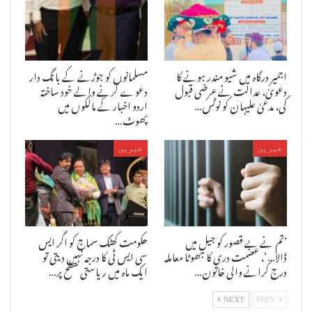
اجمیر درگاہ میں شیو مندر ہونے کا
مسلمانوں کو جوڑنے کے بانگ دار
دعویٰ، عدالت نے عرضی قبول
دعوے کرنے والے خود ساختہ
کی، مدعیٰ علیہان کو نوٹس…
اردو اخبار کے مالکوں میں
پھوٹ…
خبریں
خبریں
’تم نے بے قصور کو جیل میں
حکومت کھٹک سماج کو اگر ایس
ڈالا…‘، عصمت دری کا جھوٹا معاملہ
سی ایس ٹی کا درجہ نہیں دیتی تو
درج کرانے والی خاتون…
ایک ماہ میں ریاستی سطح پر…
NEXT
PREV