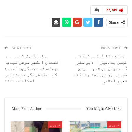
اور ڈیزاسٹر ٹیمیں ریسکیو اور راحت کاری کے لیے موقع پر پہنچ گئی ہیں۔
انہوں نے ایک سنیل کمار داس، 21 کو بچایا، جو شدید طور پر زخمی ہے اور
77,349
اسے قریبی سرکاری اسپتال لے جایا گیا۔ مرنے والوں میں یہ ہیں: مہندر
چوپال، 32، روپیش کمار داس، 21، ہارون شیخ، 47، متھلیش، 35، کالی داس،
Share
38، اور ایک نامعلوم ہے۔
NEXT POST
PREV POST
مطالعے کا کوئی متبادل
مہاراشٹر:ستارہ میں
نہیں ہے :میرا ادبی سفر
اشتعال انگیز سوشل میڈیا
کے عنوان پر شعبہ اردو
پوسٹس کے بعد گروپ تصادم
ممبئی یو نیورسٹی ڈاکٹر
کے بعدکشیدگی ،امتناعی
شعور اعظمی
احکامات نافذ
More From Author
You Might Also Like
خبریں
خبریں