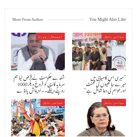
نجیب مُلّا اور راشٹر وادی کانگریس (اجیت دادا ) کے تمام سینئر لیڈران
اور پارٹی کے ذمے داران کے شریک ہوں گے۔
More From Author
You Might Also Like
Show quoted text
سیاسی ہلچل
اسپیشل رپورٹ
’’میری اس کامیابی میں
شندے حکومت نے قرض لیا ہم
میرےساتھیوں کی محنت
سرمایہ کاری کو فروغ دیکر 3000
اورعوام کی دعا شامل ہے‘‘
روپئے دینگے۔۔اویناش پانڈے
سیاسی ہلچل
سیاسی ہلچل