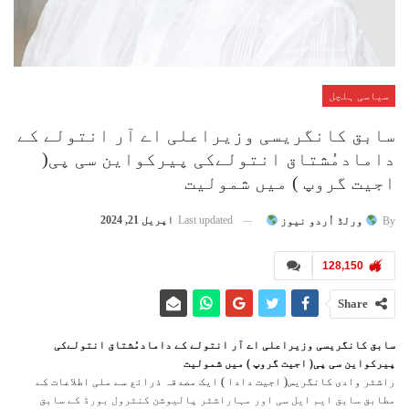
سیاسی ہلچل
سابق کانگریسی وزیراعلی اے آر انتولے کے
دامادمُشتاق انتولےکی پیرکواین سی پی(
اجیت گروپ ) میں شمولیت
Last updated
اپریل 21, 2024
By
ورلڈ اُردو نیوز
128,150
Share
سابق کانگریسی وزیراعلی اے آر انتولے کے دامادمُشتاق انتولےکی
پیرکواین سی پی( اجیت گروپ ) میں شمولیت
راشٹر وادی کانگریس( اجیت دادا ) ایک مصدقہ ذرائع سے ملی اطلاعات کے
مطابق سابق ایم ایل سی اور مہاراشٹر پالیوشن کنٹرول بورڈ کے سابق