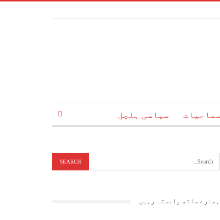
ماجیات
سیاسی ہلچل
ہمارے ساتھ وابستہ رہیں