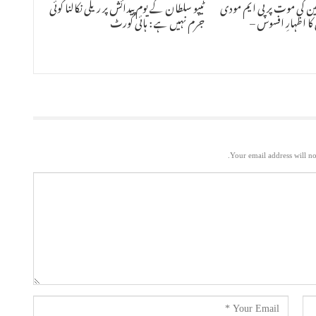
سین کی موت پر پی ایم مودی
ٹیپو سلطان کے یوم پیدائش پر ریلی نکالنا کوئی
کا اظہارِ افسوس –
جرم نہیں ہے : ہائی کورٹ
Your email address will no