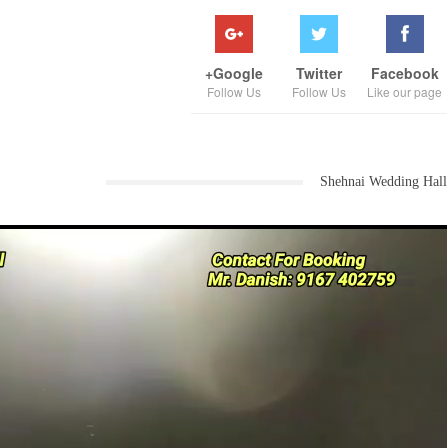
Google+
Twitter
Facebook
Follow Us
Follow Us
Like our page
Shehnai Wedding Hall