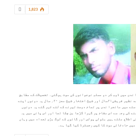
1,823
 ندی میں ڈوب کر دو مسلم نوجوانوں کی موت ہوگئی۔ تفصیلات کے مطابق
بلولی تعلقہ کے کاسرالی گائوں کے رہنے والے محمد نواز محمد نظیر قریشی۲۱سال اور شیخ افتخار شیخ معز ۲۰؍ سال یہ دونوں اپنے
ستے میں مانجرا ندی پر تمام دوست تیرنے کے لئے ٹہر گئے یہ دونوں
ے کی وجہ سے اس مقام پر گہرا گڑھا بن چکا تھا اور اس پانی میں یہ
 اطلاع ملتے ہیں بلولی پولس اور گائوں کے لوگ بڑی تعداد میں وہاں
 میں حادثاتی موت کا کیس رجسٹرڈ کیا گیا ہے۔