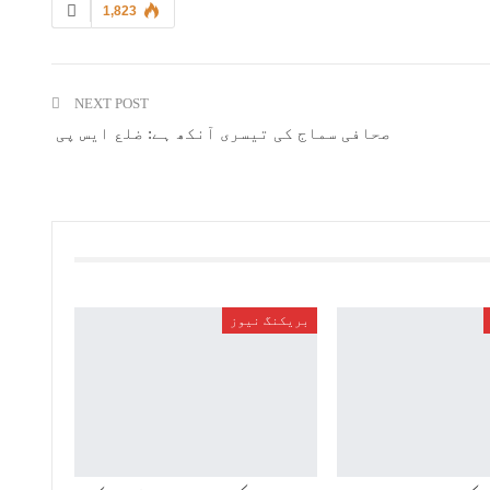
1,823
NEXT POST
صحافی سماج کی تیسری آنکھ ہے: ضلع ایس پی
بریکنگ نیوز