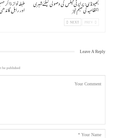
بھیونڈی: پراپرٹی ٹیکس کی وصولی کیلئےشہری
طبلہ نواز ذاکر ح
انتظامیہ کی مہم تیز
اور راہل گاندھی 
NEXT
PREV
Leave A Reply
t be published.