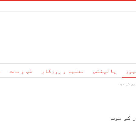
یوز
پالیٹکس
تعلیم و روزگار
طب و صحت
س
وں کی موت
ئم
ہمارے بارے میں
رابطہ
ں کی موت