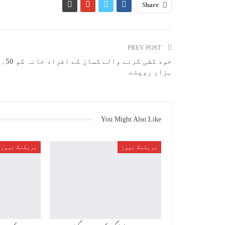
Share
PREV POST
خود کشی کرنے والے کسان کے افراد خانہ کو 50؍
ہزار روپئے
You Might Also Like
بریکنگ نیوز
بریکنگ نیوز