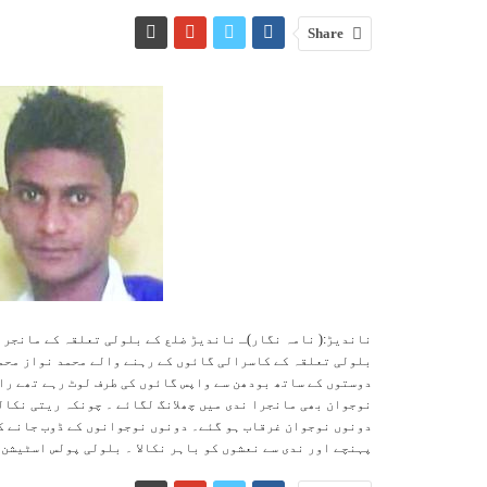
Share
ناندیڑ:( نامہ نگار)ـ ناندیڑ ضلع کے بلولی تعلقہ کے مانجرا
دوستوں کے ساتھ بودھن سے واپس گائوں کی طرف لوٹ رہے تھے را
نوجوان بھی مانجرا ندی میں چھلانگ لگائے ۔ چونکہ ریتی نکالن
دونوں نوجوان غرقاب ہو گئے۔ دونوں نوجوانوں کے ڈوب جانے کی
پہنچے اور ندی سے نعشوں کو باہر نکالا ۔ بلولی پولس اسٹیشن