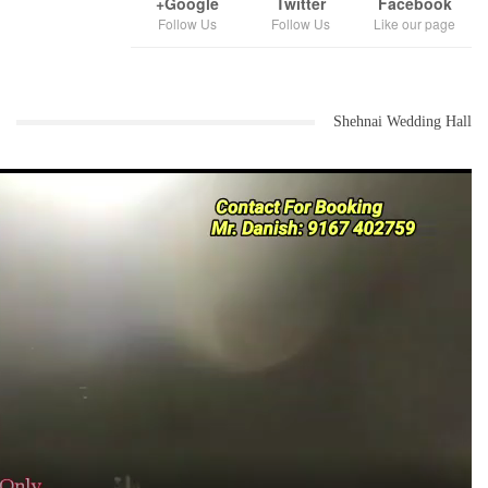
Google+
Twitter
Facebook
Follow Us
Follow Us
Like our page
Shehnai Wedding Hall