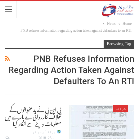
News
Home
PNB refuses information regarding action taken against defaulters to an RTI
Browsing Tag
PNB Refuses Information
Regarding Action Taken Against
Defaulters To An RTI
پی این بی نے بدعنوانوں کے
کرائم
خلاف کارروائی کے بارے میں
معلومات دینے سے انکار کیا
ورلڈ اُردو نیوز
مارچ 25, 2018