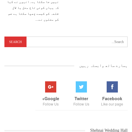
نہیں جا سکتا ہے۔انہوں نے کہا
کہ یہاں کوئی تاج محل یا لال
قلعہ کو کیسے چھپا سکتا ہے جس
کو مغلوں نے
…
ہمارے ساتھ وابستہ رہیں
Google+
Twitter
Facebook
Follow Us
Follow Us
Like our page
Shehnai Wedding Hall