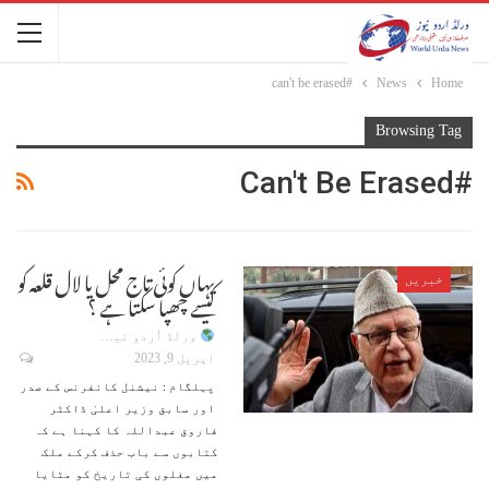
#can't be erased
News
Home
Browsing Tag
#can't Be Erased
یہاں کوئی تاج محل یا لال قلعہ کو
خبریں
کیسے چھپا سکتا ہے ؟
ورلڈ اُردو نیوز
اپریل 9, 2023
پہلگام : نیشنل کانفرنس کے صدر
اور سابق وزیر اعلیٰ ڈاکٹر
فاروق عبداللہ کا کہنا ہے کہ
کتابوں سے باب حذف کرکے ملک
میں مغلوں کی تاریخ کو مٹایا