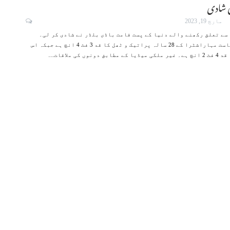
کی شادی
مارچ 19, 2023
سے تعلق رکھنے والے دنیا کے پست قامت باڈی بلڈر نے شادی کر لی۔
میڈیا کے مطابق ریاست مہاراشٹرا کے 28 سالہ پراتیک و ٹھل کا قد 3 فٹ 4 انچ ہے جبکہ اس
…