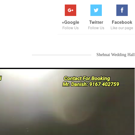
Google+
Twitter
Facebook
Follow Us
Follow Us
Like our page
Shehnai Wedding Hall