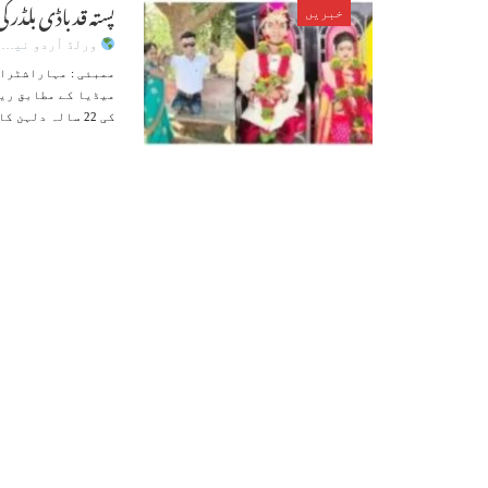
پستہ قد باڈی بلڈر 
خبریں
ورلڈ اُردو نیوز
ممبئی : مہاراشٹرا 
کی 22 سالہ دلہن کا قد 4 فٹ 2 انچ ہے۔ غیر ملکی میڈیا کے مطابق دونوں کی ملاقات