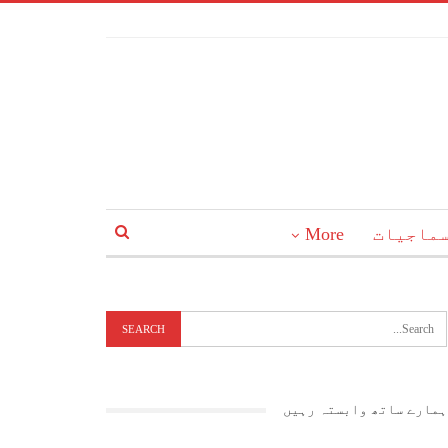
ماجیات
More
ہمارے ساتھ وابستہ رہیں