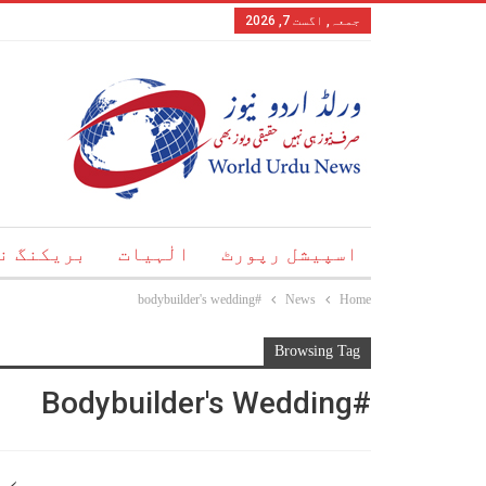
جمعہ, اگست 7, 2026
اسپیشل رپورٹ
الٰہیات
بریکنگ ن
#bodybuilder's wedding
News
Home
Browsing Tag
#bodybuilder's Wedding