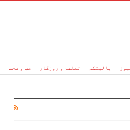
یوز
پالیٹکس
تعلیم و روزگار
طب و صحت
س