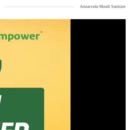
Amsarveda Mouth Sanitizer