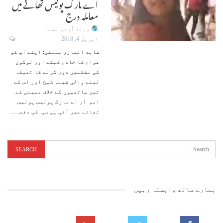
اے مارگ پولیس تھانے میں
معاملہ درج
ورلڈ اُردو نیوز
اپریل 4, 2018
شاہد انصاری ممبئی: اپنے آپ کو
عوام کا خادم کہنے اور لوگوں
کی مشکلیں دور کرنے کا ٹھیکہ
لینے والی شبنم شیخ اور اس کے
تین ساتھیوں کے خلاف ممبئی کے
ایم آر اے مارگ پولیس پولیس
تھانے میں آئی پی سی کی دفعہ…
ہمارے ساتھ وابستہ رہیں