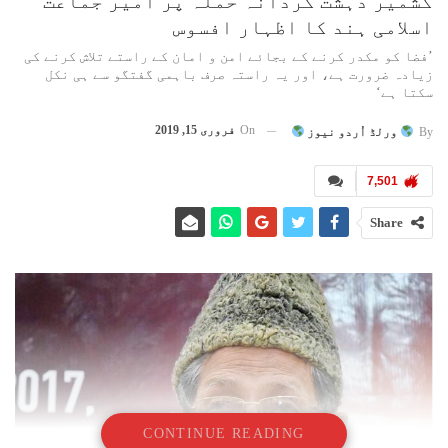
کشمیر دہشت گردانہ حملہ پر امیر جماعت
اسلامی ہند کا اظہار افسوس
’فضا کو مکدر کرنے کے بجائے امن و امان کے راستے تلاش کرنے کی
زیادہ ضرورت ہے، اور یہ راستہ صرف باہمی گفتگو سے ہی نکل
سکتا ہے‘
On
فروری 15, 2019
By
ورلڈ اُردو نیوز
7,501
Share
CONTINUE READING