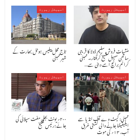
کرنے ، ہند پاک تعلقات میں کشیدگی پیدا کرنے یا ملک میں ہونے والے
اسپیشل رپورٹ
اسپیشل رپورٹ
جنرل الیکشن سے قبل وہاں کی فضا کو بگاڑنے کی کوئی بڑی سازش تو نہیں ہے
؟
امیر جماعت نے حادثہ میں موت کا شکار ہونے والے فوجی جوانوں کے
وابستگان سے اظہار ہمدردی کیا اور زخمی فوجیوں کی صحت کے لیے دعا کی
ہے ۔
منشیات فروش سلیم ڈولا کا قریبی
تاج محل پیلیس ہوٹل بھارت کے
ساتھی سہیل شیخ گرفتار۔ ممبئی
شہر ممبئی
کرائم برانچ اسے دبئی سے…
اسپیشل رپورٹ
اسپیشل رپورٹ
ممبئی: گیٹ وے آف انڈیا سے
۲۰۰؍ یونٹ بجلی مفت سپلائی کی
ایلیفینٹا جانے والی کشتی غرق
جائے :رئیس شیخ
آب، ۱۳؍ کی موت