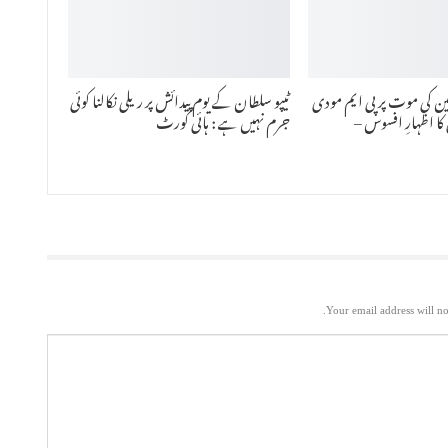
سین کی موت پر پی ایم مودی
ٹیپو سلطان کے یوم پیدائش پر ریلی نکالنا کوئی
کا اظہارِ افسوس –
جرم نہیں ہے : ہائی کورٹ
Your email address will no