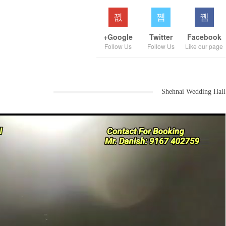
Google+
Twitter
Facebook
Follow Us
Follow Us
Like our page
Shehnai Wedding Hall