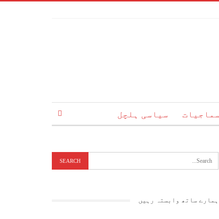
ماجیات
سیاسی ہلچل
ہمارے ساتھ وابستہ رہیں