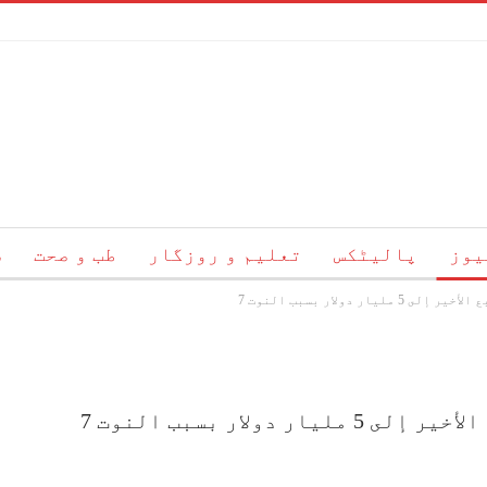
یوز
پالیٹکس
تعلیم و روزگار
طب و صحت
س
 دولار بسبب النوت 7
ئم
ہمارے بارے میں
رابطہ
ولار بسبب النوت 7