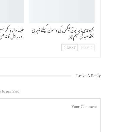
بھیونڈی: پراپرٹی ٹیکس کی وصولی کیلئےشہری
طبلہ نواز ذاکر ح
انتظامیہ کی مہم تیز
اور راہل گاندھی 
NEXT
PREV
Leave A Reply
t be published.