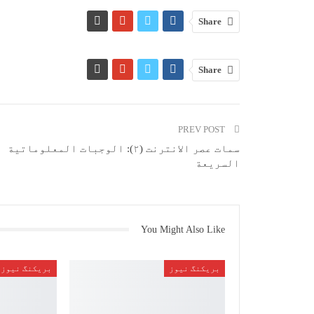
Share
Share
PREV POST
سمات عصر الانترنت (۲): الوجبات المعلوماتية
السريعة
You Might Also Like
بریکنگ نیوز
بریکنگ نیوز