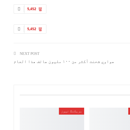
5,452
5,452
NEXT POST
هواوي شحنت أكثر من ۱۰۰ مليون هاتف هذا العام
بریکنگ نیوز