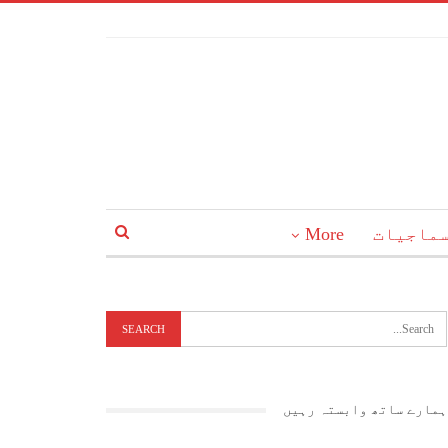
ماجیات
More
ہمارے ساتھ وابستہ رہیں