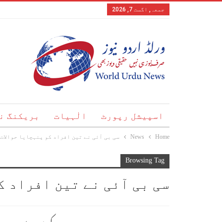
جمعہ, اگست 7, 2026
اسپیشل رپورٹ
الٰہیات
بریکنگ ن
Home
News
سی بی آئی نے تین افراد کو پنہچایا حوالات
Browsing Tag
سی بی آئی نے تین افراد ک