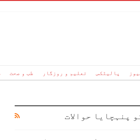
یوز
پالیٹکس
تعلیم و روزگار
طب و صحت
س
و پنہچایا حوالات