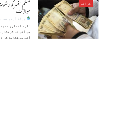
کسٹم افسر کو رشوت
کرائم
حوالات
ورلڈ اُردو نیوز
شاہد انصاری ممبئی 
بی آئی نے گرفتار 
آئی سے شکایت کی تھ