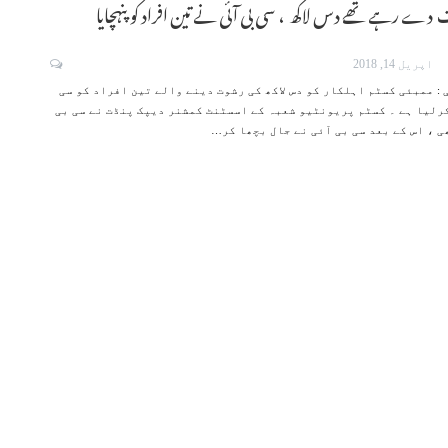
 دے رہے تھے دس لاکھ ، سی بی آئی نے تین افراد کو پنہچایا
اپریل 14, 2018
: ممبئی کسٹم اہلکار کو دس لاکھ کی رشوت دینے والے تین افراد کو سی
کرلیا ہے ۔ کسٹم پریونٹیو شعبہ کے اسسٹنٹ کمشنر دیپک پنڈت نے سی بی
ی ، اس کے بعد سی بی آئی نے جال بچھا کر…