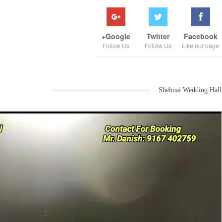
Google+
Twitter
Facebook
Follow Us
Follow Us
Like our page
Shehnai Wedding Hall